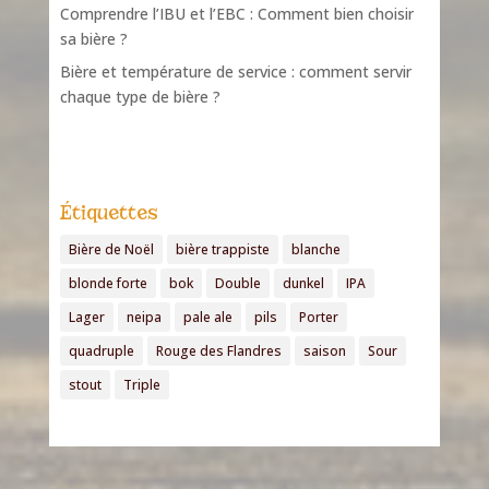
Comprendre l’IBU et l’EBC : Comment bien choisir
sa bière ?
Bière et température de service : comment servir
chaque type de bière ?
Étiquettes
Bière de Noël
bière trappiste
blanche
blonde forte
bok
Double
dunkel
IPA
Lager
neipa
pale ale
pils
Porter
quadruple
Rouge des Flandres
saison
Sour
stout
Triple