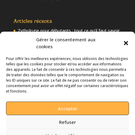
Articles récents
Zythologie pour débutants : tout ce qu’il faut savoir
sur la bière
Gérer le consentement aux
cookies
Les 10 tendances à suivre dans la bière artisanale en
2025
Pour offrir les meilleures expériences, nous utilisons des technologies
Bière artisanale et intelligence artificielle : quand l’IA
telles que les cookies pour stocker et/ou accéder aux informations
révolutionne le brassage
des appareils. Le fait de consentir à ces technologies nous permettra
de traiter des données telles que le comportement de navigation ou
Comprendre l’IBU et l’EBC : Comment bien choisir sa
les ID uniques sur ce site. Le fait de ne pas consentir ou de retirer son
bière ?
consentement peut avoir un effet négatif sur certaines caractéristiques
et fonctions.
Bière et température de service : comment servir
chaque type de bière ?
Accepter
Refuser