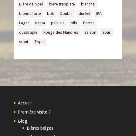
Bière de Noël
bière trappiste
blanche
blonde forte
bok
Double
dunkel
IPA
Lager
neipa
pale ale
pils
Porter
quadruple
Rouge des Flandres
saison
Sour
stout
Triple
Accueil
Première visite ?
Blog
Bières belges