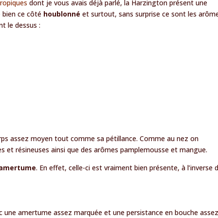
Tropiques
dont je vous avais déjà parlé, la Harzington présent une
e bien ce côté
houblonné
et surtout, sans surprise ce sont les arôm
nt le dessus :
corps assez moyen tout comme sa pétillance. Comme au nez on
es et résineuses ainsi que des arômes pamplemousse et mangue.
amertume
. En effet, celle-ci est vraiment bien présente, à l’inverse 
vec une amertume assez marquée et une persistance en bouche asse