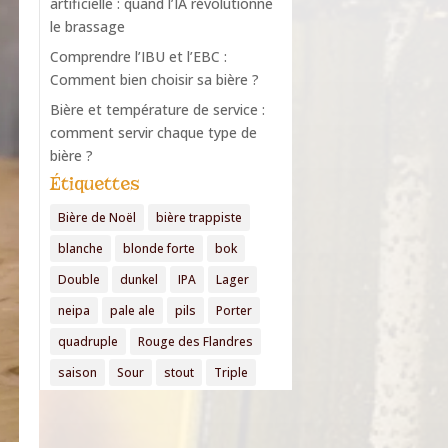
artificielle : quand l’IA révolutionne
le brassage
Comprendre l’IBU et l’EBC :
Comment bien choisir sa bière ?
Bière et température de service :
comment servir chaque type de
bière ?
Étiquettes
Bière de Noël
bière trappiste
blanche
blonde forte
bok
Double
dunkel
IPA
Lager
neipa
pale ale
pils
Porter
quadruple
Rouge des Flandres
saison
Sour
stout
Triple