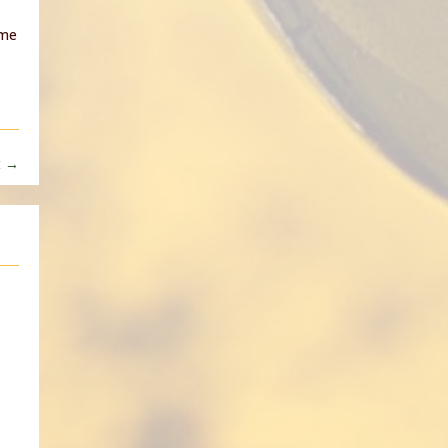
ême
t
→