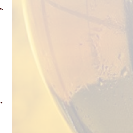
es
de
z