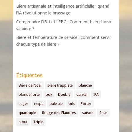
Bière artisanale et intelligence artificielle : quand
l’IA révolutionne le brassage
Comprendre l’IBU et l’EBC : Comment bien choisir
sa bière ?
Bière et température de service : comment servir
chaque type de bière ?
Étiquettes
Bière de Noël
bière trappiste
blanche
blonde forte
bok
Double
dunkel
IPA
Lager
neipa
pale ale
pils
Porter
quadruple
Rouge des Flandres
saison
Sour
stout
Triple