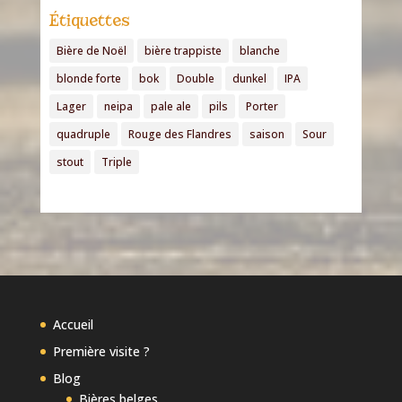
Étiquettes
Bière de Noël
bière trappiste
blanche
blonde forte
bok
Double
dunkel
IPA
Lager
neipa
pale ale
pils
Porter
quadruple
Rouge des Flandres
saison
Sour
stout
Triple
Accueil
Première visite ?
Blog
Bières belges