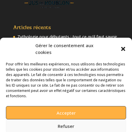
Articles récents
Zythologie pour débutants : tout ce qu’il faut savoir
sur la bière
Gérer le consentement aux
cookies
Les 10 tendances à suivre dans la bière artisanale en
2025
Pour offrir les meilleures expériences, nous utilisons des technologies
Bière artisanale et intelligence artificielle : quand l’IA
telles que les cookies pour stocker et/ou accéder aux informations
révolutionne le brassage
des appareils. Le fait de consentir à ces technologies nous permettra
de traiter des données telles que le comportement de navigation ou
Comprendre l’IBU et l’EBC : Comment bien choisir sa
les ID uniques sur ce site. Le fait de ne pas consentir ou de retirer son
bière ?
consentement peut avoir un effet négatif sur certaines caractéristiques
et fonctions.
Bière et température de service : comment servir
chaque type de bière ?
Accepter
Refuser