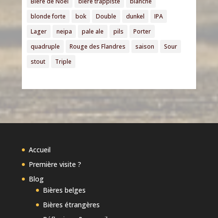
Bière de Noël
bière trappiste
blanche
blonde forte
bok
Double
dunkel
IPA
Lager
neipa
pale ale
pils
Porter
quadruple
Rouge des Flandres
saison
Sour
stout
Triple
Accueil
Première visite ?
Blog
Bières belges
Bières étrangères