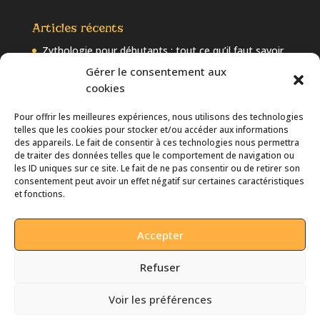
Articles récents
Zythologie pour débutants : tout ce qu’il faut savoir
sur la bière
Gérer le consentement aux
cookies
Les 10 tendances à suivre dans la bière artisanale en
2025
Pour offrir les meilleures expériences, nous utilisons des technologies
Bière artisanale et intelligence artificielle : quand l’IA
telles que les cookies pour stocker et/ou accéder aux informations
révolutionne le brassage
des appareils. Le fait de consentir à ces technologies nous permettra
de traiter des données telles que le comportement de navigation ou
Comprendre l’IBU et l’EBC : Comment bien choisir sa
les ID uniques sur ce site. Le fait de ne pas consentir ou de retirer son
bière ?
consentement peut avoir un effet négatif sur certaines caractéristiques
et fonctions.
Bière et température de service : comment servir
chaque type de bière ?
Accepter
Refuser
Voir les préférences
Jus de Houblon -- Tous droits réservés. Site créé par